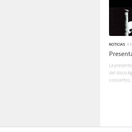
NOTICIAS
8 
Presenta
La presenta
del disco A
conciertos,