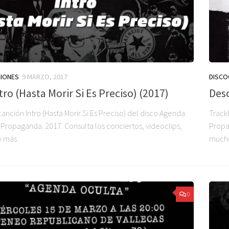
CIONES
9 MARZO, 2017
DISCO
ntro (Hasta Morir Si Es Preciso) (2017)
Des
canción Intro (Hasta Morir Si Es Preciso) del disco Agenda
Trackl
 Propaganda. 2017. Consulta los conciertos, videoclips,
Propag
 y más
much
0