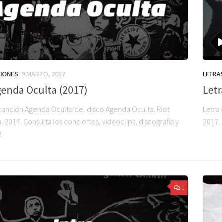
CIONES
9 MARZO, 2017
LETRA
genda Oculta (2017)
Letr
 canción Agenda Oculta del disco Agenda Oculta. Riot
Letra
2017. Consulta los conciertos, videoclips, discografía y
2017. 
!
1