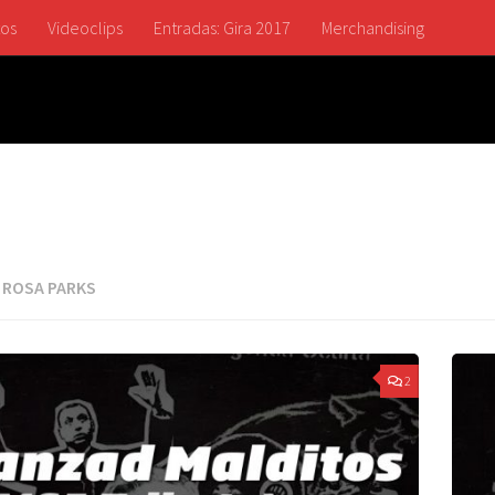
tos
Videoclips
Entradas: Gira 2017
Merchandising
:
ROSA PARKS
2