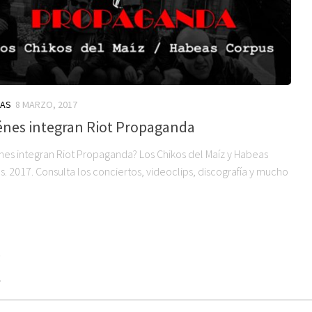
IAS
8 MARZO, 2017
énes integran Riot Propaganda
nes integran Riot Propaganda? Los Chikos del Maíz y Habeas
. 2017. Consulta los conciertos, videoclips, discografía y mucho