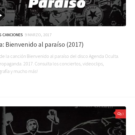
S CANCIONES
9 MARZO, 2017
a: Bienvenido al paraíso (2017)
 de la canción Bienvenido al paraíso del disco Agenda Oculta.
Propaganda. 2017. Consulta los conciertos, videoclips,
grafía y mucho más!
3