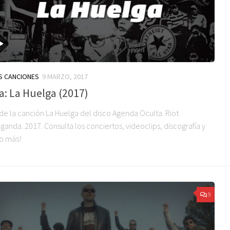
S CANCIONES
9 MARZO, 2017
a: La Huelga (2017)
 de la canción La Huelga del disco Agenda Oculta. Riot
anda. 2017. Consulta los conciertos, videoclips, discografía y
o más!
9