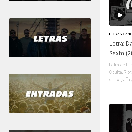
LETRAS CAN
Letra: D
Sexto (2
Letra de la
Oculta. Riot
discografía