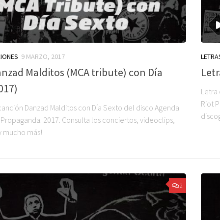
CIONES
9 MARZO, 2017
LETRA
anzad Malditos (MCA tribute) con Día
Letr
017)
Letra
Riot 
 canción Danzad Malditos con Día Sexto del disco Agenda
disco
 Propaganda. 2017. Consulta los conciertos, videoclips,
 y mucho más!
2