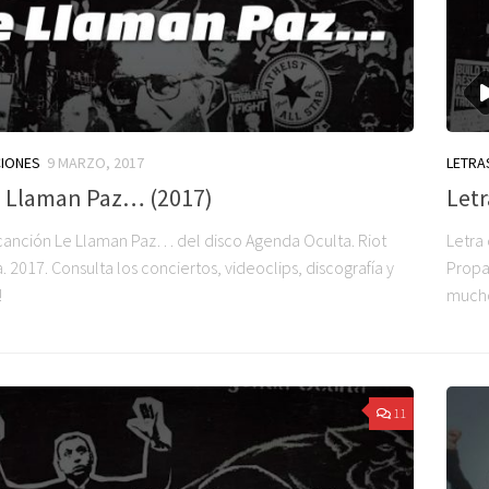
CIONES
9 MARZO, 2017
LETRA
e Llaman Paz… (2017)
Letr
 canción Le Llaman Paz… del disco Agenda Oculta. Riot
Letra
2017. Consulta los conciertos, videoclips, discografía y
Propag
!
much
11