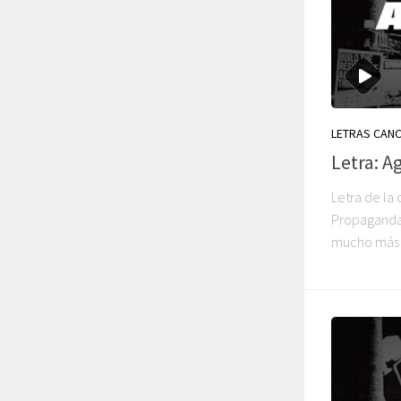
LETRAS CAN
Letra: A
Letra de la
Propaganda. 
mucho más