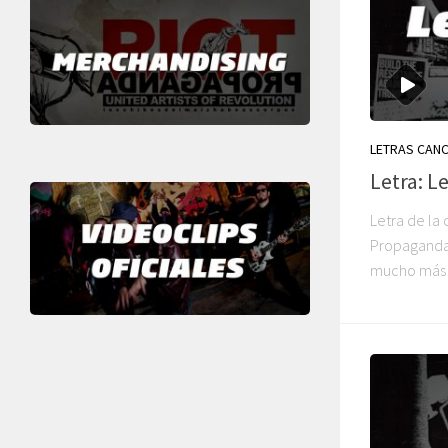
LETRAS CAN
Letra: L
Letra de la
Propaganda. 
mucho más