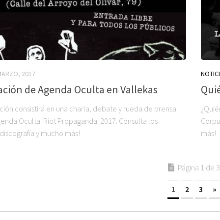
MARZO, 2017
NOTIC
ción de Agenda Oculta en Vallekas
Qui
ción consistirá en una charla, debate y rueda de prensa
¿Quié
genda Oculta. Riot Propaganda. 2017. Consulta los
Corpus
 discografía y mucho más!
más!
Página 1 de 3
1
2
3
»