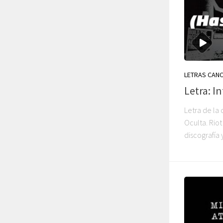
LETRAS CAN
Letra: I
Letra de la 
Oculta. Riot
discografía