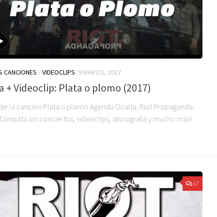
S CANCIONES
/
VIDEOCLIPS
9 MARZO, 2017
a + Videoclip: Plata o plomo (2017)
 de la canción Plata o plomo Agenda Oculta. Riot Propaganda.
Consulta los conciertos, videoclips, discografía y mucho más!
17