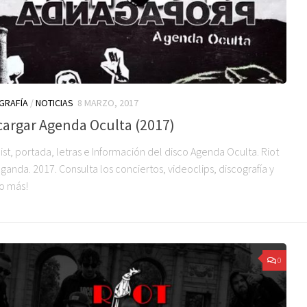
GRAFÍA
/
NOTICIAS
8 MARZO, 2017
cargar Agenda Oculta (2017)
ist, portada, letras e Información del disco Agenda Oculta. Riot
anda. 2017. Consulta los conciertos, videoclips, discografía y
o más!
0