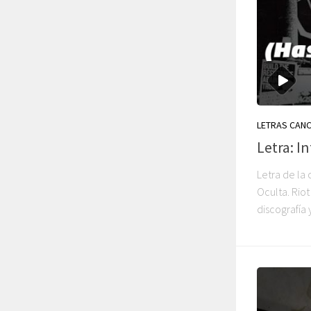
LETRAS CAN
Letra: I
Letra de la 
Oculta. Riot
discografía