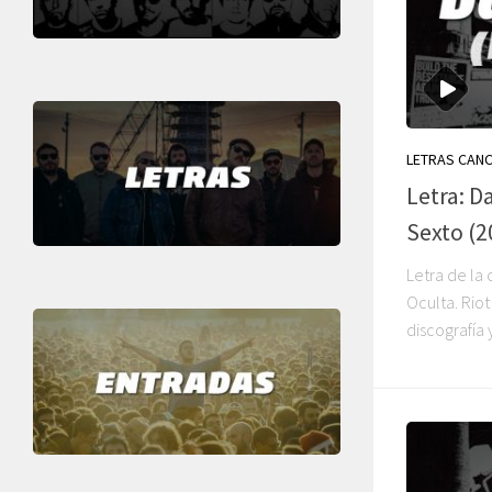
LETRAS CAN
Letra: D
Sexto (2
Letra de la
Oculta. Riot
discografía