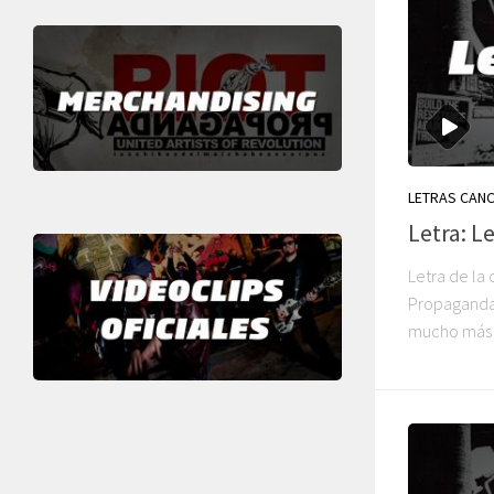
LETRAS CAN
Letra: L
Letra de la
Propaganda. 
mucho más