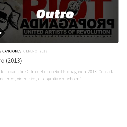
S CANCIONES
6 ENERO, 2013
o (2013)
 de la canción Outro del disco Riot Propaganda. 2013. Consulta
nciertos, videoclips, discografía y mucho más!