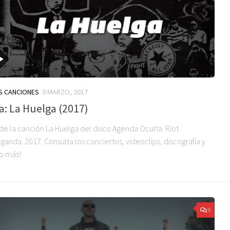
S CANCIONES
9 MARZO, 2017
a: La Huelga (2017)
 de la canción La Huelga del disco Agenda Oculta. Riot
anda. 2017. Consulta los conciertos, videoclips, discografía y
o más!
9