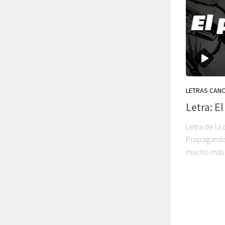
LETRAS CAN
Letra: E
Letra de la 
Propaganda. 
mucho más