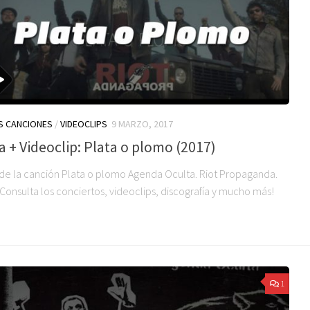
S CANCIONES
/
VIDEOCLIPS
9 MARZO, 2017
a + Videoclip: Plata o plomo (2017)
 de la canción Plata o plomo Agenda Oculta. Riot Propaganda.
Consulta los conciertos, videoclips, discografía y mucho más!
1