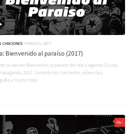
S CANCIONES
9 MARZO, 2017
a: Bienvenido al paraíso (2017)
 de la canción Bienvenido al paraíso del disco Agenda Oculta.
Propaganda. 2017. Consulta los conciertos, videoclips,
grafía y mucho más!
3