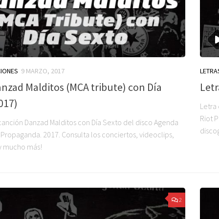
CIONES
9 MARZO, 2017
LETRA
anzad Malditos (MCA tribute) con Día
Letr
017)
Letra
Riot 
 canción Danzad Malditos con Día Sexto del disco Agenda
disco
 Propaganda. 2017. Consulta los conciertos, videoclips,
 y mucho más!
2