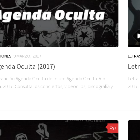
CIONES
9 MARZO, 2017
LETRA
genda Oculta (2017)
Letr
 canción Agenda Oculta del disco Agenda Oculta. Riot
Letra
2017. Consulta los conciertos, videoclips, discografía y
2017. 
!
1