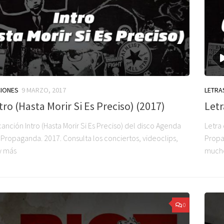
CIONES
9 MARZO, 2017
LETRA
ntro (Hasta Morir Si Es Preciso) (2017)
Letr
canción Intro (Hasta Morir Si Es Preciso) del disco Agenda
Letra
 Propaganda. 2017. Consulta los conciertos, videoclips,
Propag
 y más
much
0