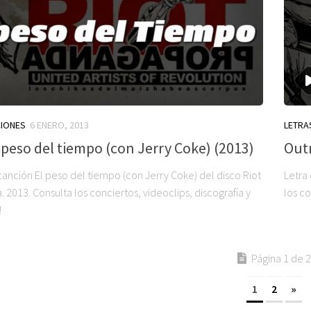
CIONES
6 ENERO, 2013
LETRA
l peso del tiempo (con Jerry Coke) (2013)
Outr
canción El peso del tiempo (con Jerry Coke) del disco Riot
Letra
2013. Consulta los conciertos, videoclips, discografía y
los co
!
Página 1 de 2
1
2
»