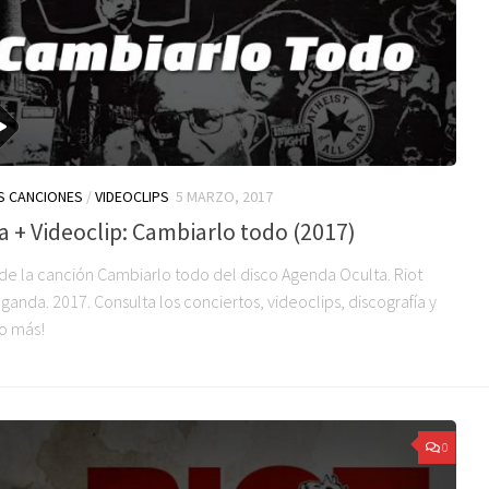
S CANCIONES
/
VIDEOCLIPS
5 MARZO, 2017
a + Videoclip: Cambiarlo todo (2017)
 de la canción Cambiarlo todo del disco Agenda Oculta. Riot
anda. 2017. Consulta los conciertos, videoclips, discografía y
o más!
0