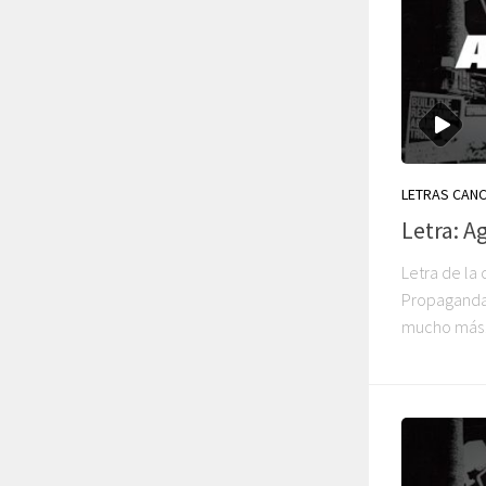
LETRAS CAN
Letra: A
Letra de la
Propaganda. 
mucho más