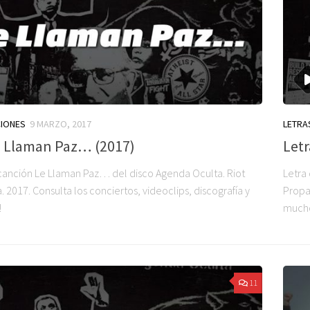
CIONES
9 MARZO, 2017
LETRA
e Llaman Paz… (2017)
Letr
 canción Le Llaman Paz… del disco Agenda Oculta. Riot
Letra
2017. Consulta los conciertos, videoclips, discografía y
Propag
!
much
11