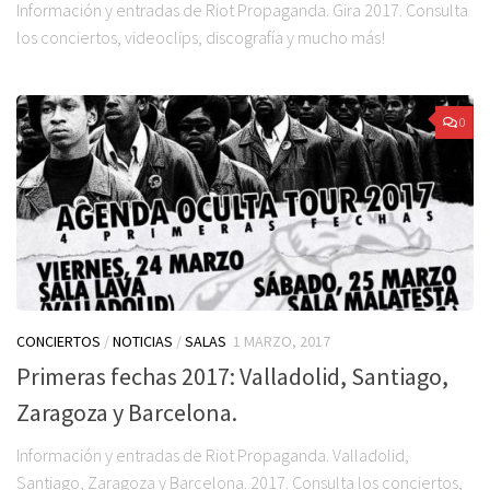
Información y entradas de Riot Propaganda. Gira 2017. Consulta
los conciertos, videoclips, discografía y mucho más!
0
CONCIERTOS
/
NOTICIAS
/
SALAS
1 MARZO, 2017
Primeras fechas 2017: Valladolid, Santiago,
Zaragoza y Barcelona.
Información y entradas de Riot Propaganda. Valladolid,
Santiago, Zaragoza y Barcelona. 2017. Consulta los conciertos,