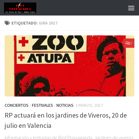
ETIQUETADO:
GIRA 2017
0
CONCIERTOS
/
FESTIVALES
/
NOTICIAS
3 MARZO, 2017
RP actuará en los jardines de Viveros, 20 de
julio en Valencia
Información y entradas de Riot Propaganda. Jardines de viveros,