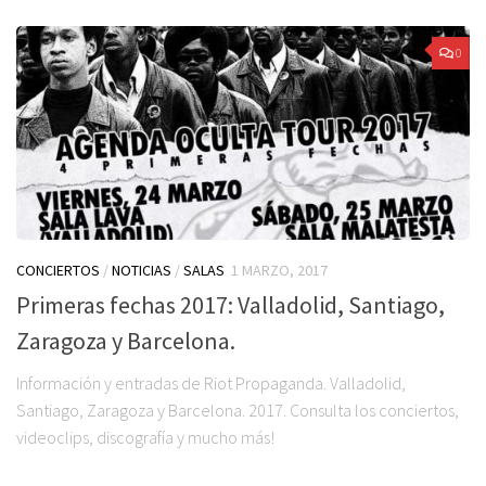
0
CONCIERTOS
/
NOTICIAS
/
SALAS
1 MARZO, 2017
Primeras fechas 2017: Valladolid, Santiago,
Zaragoza y Barcelona.
Información y entradas de Riot Propaganda. Valladolid,
Santiago, Zaragoza y Barcelona. 2017. Consulta los conciertos,
videoclips, discografía y mucho más!