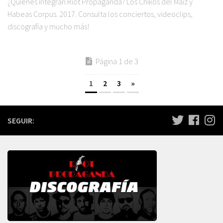
¿Quiénes integran Riot Propaganda? Los Chikos del Maíz y
Habeas Corpus. 2017. Consulta los conciertos, videoclips,
discografía y mucho más!
Página 1 de 3
1
2
3
»
SEGUIR: