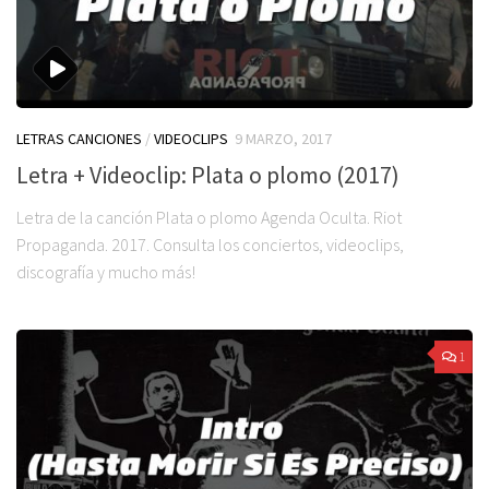
LETRAS CANCIONES
/
VIDEOCLIPS
9 MARZO, 2017
Letra + Videoclip: Plata o plomo (2017)
Letra de la canción Plata o plomo Agenda Oculta. Riot
Propaganda. 2017. Consulta los conciertos, videoclips,
discografía y mucho más!
1