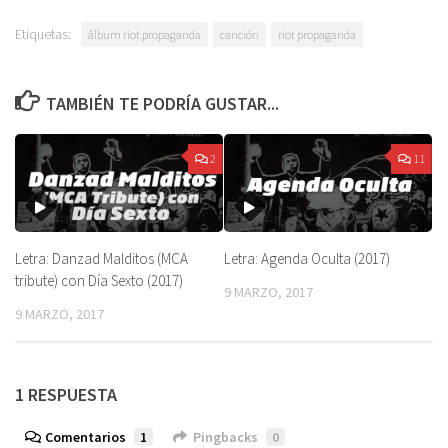
Etiquetas:
álbum riot propaganda
canción
riot propaganda
TAMBIÉN TE PODRÍA GUSTAR...
2
11
Letra: Danzad Malditos (MCA
Letra: Agenda Oculta (2017)
tribute) con Día Sexto (2017)
9 MARZO, 2017
9 MARZO, 2017
1 RESPUESTA
Comentarios
1
Pingbacks
0