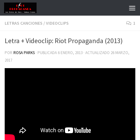
LETRAS CANCIONES
/
VIDEOCLIPS
1
Letra + Videoclip: Riot Propaganda (2013)
POR
ROSA PARKS
· PUBLICADA
6 ENERO, 2013
· ACTUALIZADO
26 MARZO,
2017