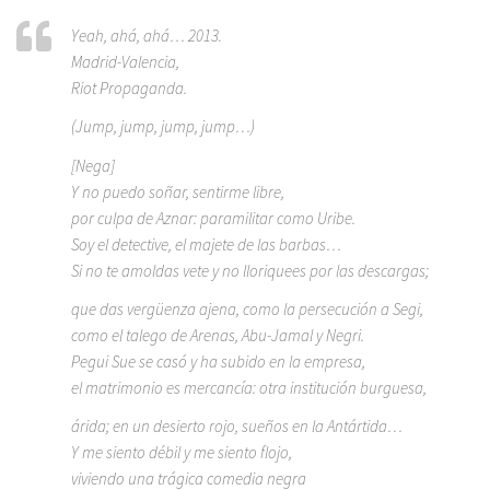
Yeah, ahá, ahá… 2013.
Madrid-Valencia,
Riot Propaganda.
(Jump, jump, jump, jump…)
[Nega]
Y no puedo soñar, sentirme libre,
por culpa de Aznar: paramilitar como Uribe.
Soy el detective, el majete de las barbas…
Si no te amoldas vete y no lloriquees por las descargas;
que das vergüenza ajena, como la persecución a Segi,
como el talego de Arenas, Abu-Jamal y Negri.
Pegui Sue se casó y ha subido en la empresa,
el matrimonio es mercancía: otra institución burguesa,
árida; en un desierto rojo, sueños en la Antártida…
Y me siento débil y me siento flojo,
viviendo una trágica comedia negra