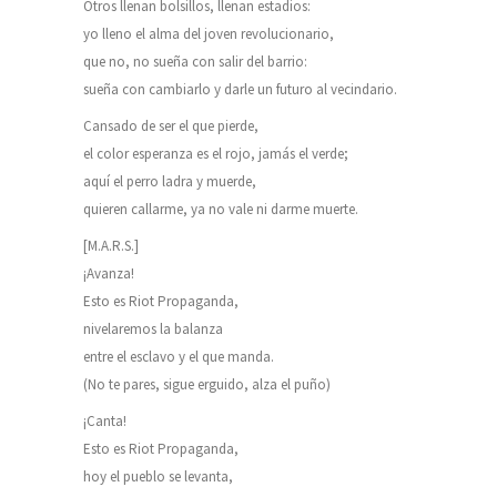
Otros llenan bolsillos, llenan estadios:
yo lleno el alma del joven revolucionario,
que no, no sueña con salir del barrio:
sueña con cambiarlo y darle un futuro al vecindario.
Cansado de ser el que pierde,
el color esperanza es el rojo, jamás el verde;
aquí el perro ladra y muerde,
quieren callarme, ya no vale ni darme muerte.
[M.A.R.S.]
¡Avanza!
Esto es Riot Propaganda,
nivelaremos la balanza
entre el esclavo y el que manda.
(No te pares, sigue erguido, alza el puño)
¡Canta!
Esto es Riot Propaganda,
hoy el pueblo se levanta,