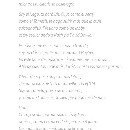
mientras tu clítoris se desintegra.
Soy el Nega, tu parálisis, fluyo como el Jerry,
como el Támesis, te hago sufrir más que la crisis,
psicoanálisis. Presiono como un lobby,
estoy escuchando a Nach y a David Bowie.
Es básico, me escuchan niños, a ti naide;
soy un clásico proletario como las J’Hayber.
En este baile de máscaras tú relames mis cáscaras…
A fin de cuentas ¿qué más dará? Si hasta las masas pasan…
Y tiras de Espasa pa pillar mis letras,
¿te patrocina FUBU? a mi las FARC y la E(*)TA.
Soy un cometa, preso de mis neuras,
y como un Lannister, yo siempre pago mis deudas.
[Toni]
Chico, escribo porque sólo así soy libre:
poético, como el cáncer de Esperanza Aguirre.
De nada sirve la teoría sin práctica, amigo,