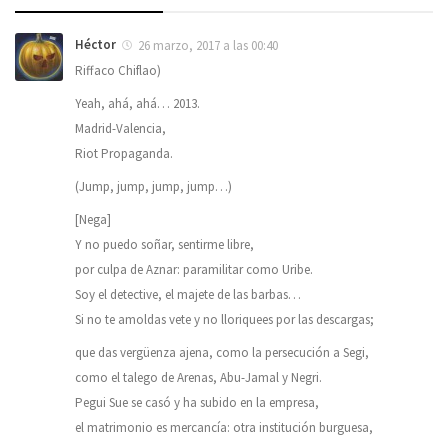
Héctor
26 marzo, 2017 a las 00:40
Riffaco Chiflao)
Yeah, ahá, ahá… 2013.
Madrid-Valencia,
Riot Propaganda.
(Jump, jump, jump, jump…)
[Nega]
Y no puedo soñar, sentirme libre,
por culpa de Aznar: paramilitar como Uribe.
Soy el detective, el majete de las barbas…
Si no te amoldas vete y no lloriquees por las descargas;
que das vergüenza ajena, como la persecución a Segi,
como el talego de Arenas, Abu-Jamal y Negri.
Pegui Sue se casó y ha subido en la empresa,
el matrimonio es mercancía: otra institución burguesa,