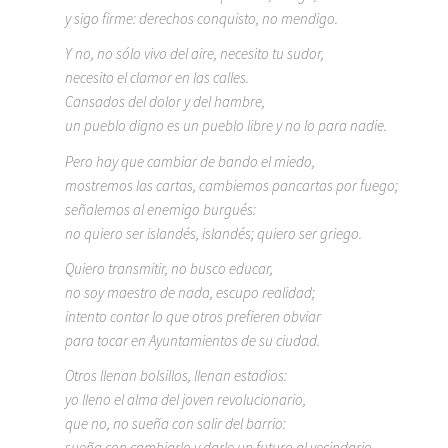
y sigo firme: derechos conquisto, no mendigo.
Y no, no sólo vivo del aire, necesito tu sudor,
necesito el clamor en las calles.
Cansados del dolor y del hambre,
un pueblo digno es un pueblo libre y no lo para nadie.
Pero hay que cambiar de bando el miedo,
mostremos las cartas, cambiemos pancartas por fuego;
señalemos al enemigo burgués:
no quiero ser islandés, islandés; quiero ser griego.
Quiero transmitir, no busco educar,
no soy maestro de nada, escupo realidad;
intento contar lo que otros prefieren obviar
para tocar en Ayuntamientos de su ciudad.
Otros llenan bolsillos, llenan estadios:
yo lleno el alma del joven revolucionario,
que no, no sueña con salir del barrio:
sueña con cambiarlo y darle un futuro al vecindario.