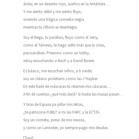
árida; en un desierto rojo, sueños en la Antártida…
Y me siento débil y me siento flojo,
viviendo una trágica comedia negra
mientras tu clítoris se desintegra.
Soy el Nega, tu parálisis, fluyo como el Jerry,
como el Támesis, te hago sufrir más que la crisis,
psicoanálisis. Presiono como un lobby,
estoy escuchando a Nach y a David Bowie.
Es básico, me escuchan niños, a ti naide;
soy un clásico proletario como las J’Hayber.
En este baile de máscaras tú relames mis cáscaras…
A fin de cuentas ¿qué más dará? Si hasta las masas pasan…
Y tiras de Espasa pa pillar mis letras,
¿te patrocina FUBU? a mi las FARC y la E(*)TA.
Soy un cometa, preso de mis neuras,
y como un Lannister, yo siempre pago mis deudas.
[Toni]